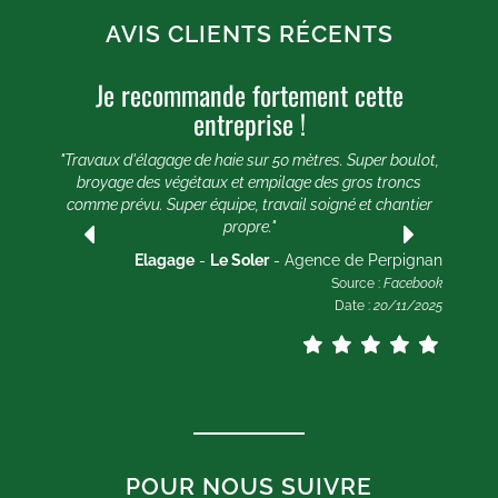
AVIS CLIENTS RÉCENTS
Je recommande fortement cette
U
entreprise !
e 20
e et
"Travaux d'élagage de haie sur 50 mètres. Super boulot,
"
broyage des végétaux et empilage des gros troncs
comme prévu. Super équipe, travail soigné et chantier
lle
propre."
ogle
2025
Elagage
-
Le Soler
- Agence de Perpignan
Source :
Facebook
Date :
20/11/2025
POUR NOUS SUIVRE