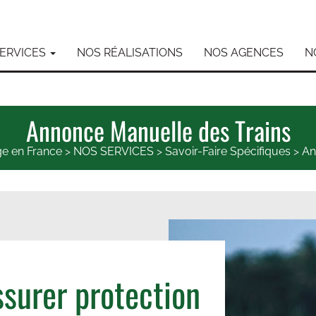
SERVICES
NOS RÉALISATIONS
NOS AGENCES
N
Annonce Manuelle des Trains
age en France
>
NOS SERVICES
>
Savoir-Faire Spécifiques
>
An
surer protection