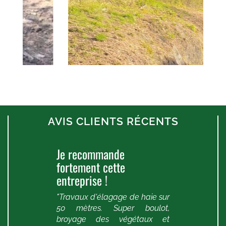
27 avril 2022
AVIS CLIENTS RÉCENTS
Je recommande
U
fortement cette
p
s,
entreprise !
e
de
ar
"Travaux d'élagage de haie sur
"
et
50 mètres. Super boulot,
é
broyage des végétaux et
l