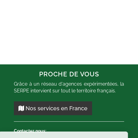
29 avril 2022
PROCHE DE VOUS
Grâce à un réseau d'agences expérimentées, la
SERPE intervient sur tout le territoire français.
Bravo !
 effet tout à fait
"Chantier sur Haspre
Nos services en France
de la prestation de
abattage d'un arbre de plus 
e mercredi dernier.
20 mètres de haut réalisé p
s ont fait un travail
une équipe professionnelle 
 ont été de bons
Contactez nous:
efficace."