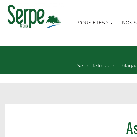
VOUS ÊTES ?
NOS 
Serpe, le leader de l'élag
As