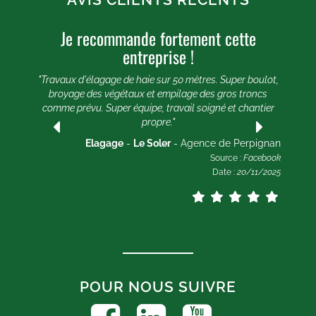
Je recommande fortement cette
U
entreprise !
e 20
e et
"Travaux d'élagage de haie sur 50 mètres. Super boulot,
"
broyage des végétaux et empilage des gros troncs
comme prévu. Super équipe, travail soigné et chantier
lle
propre."
ogle
2025
Elagage
-
Le Soler
- Agence de Perpignan
Source :
Facebook
Date :
20/11/2025
POUR NOUS SUIVRE