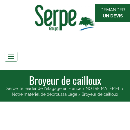
DEMANDER
UN DEVIS
Navigation
Broyeur de cailloux
Serpe, le leader de l'élagage en France
>
NOTRE MATÉRIEL
>
Notre matériel de débroussaillage
>
Broyeur de cailloux