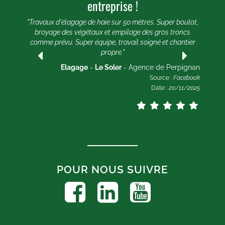
entreprise !
e 20
e et
"Travaux d'élagage de haie sur 50 mètres. Super boulot,
"
broyage des végétaux et empilage des gros troncs
comme prévu. Super équipe, travail soigné et chantier
lle
propre."
ogle
2025
Elagage
-
Le Soler
- Agence de Perpignan
Source :
Facebook
Date :
20/11/2025
POUR NOUS SUIVRE