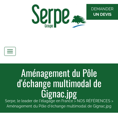
DEMANDER
UN DEVIS
Navigation
Aménagement du Pôle
d'échange multimodal de
Gignac.jpg
Serpe, le leader de l'élagage en France
>
NOS RÉFÉRENCES
>
Aménagement du Pôle d'échange multimodal de Gignac.jpg