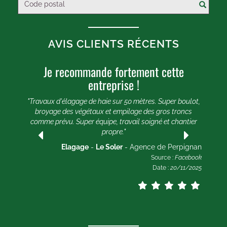
AVIS CLIENTS RÉCENTS
Je recommande fortement cette
U
entreprise !
e 20
e et
"Travaux d'élagage de haie sur 50 mètres. Super boulot,
"
broyage des végétaux et empilage des gros troncs
comme prévu. Super équipe, travail soigné et chantier
lle
propre."
ogle
2025
Elagage
-
Le Soler
- Agence de Perpignan
Source :
Facebook
Date :
20/11/2025