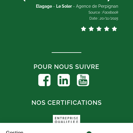
2025
Elagage
-
Le Soler
- Agence de Perpignan
Source :
Facebook
Date :
20/11/2025
POUR NOUS SUIVRE
NOS CERTIFICATIONS