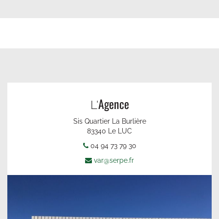
Agence
L'
Sis Quartier La Burlière
83340 Le LUC
04 94 73 79 30
var@serpe.fr