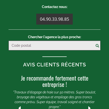
Contactez nous:
04.90.33.98.85
Chercher l'agence la plus proche:
AVIS CLIENTS RÉCENTS
Je recommande fortement cette
U
entreprise !
e 20
e et
"Travaux d'élagage de haie sur 50 mètres. Super boulot,
"
broyage des végétaux et empilage des gros troncs
comme prévu. Super équipe, travail soigné et chantier
lle
propre."
ogle