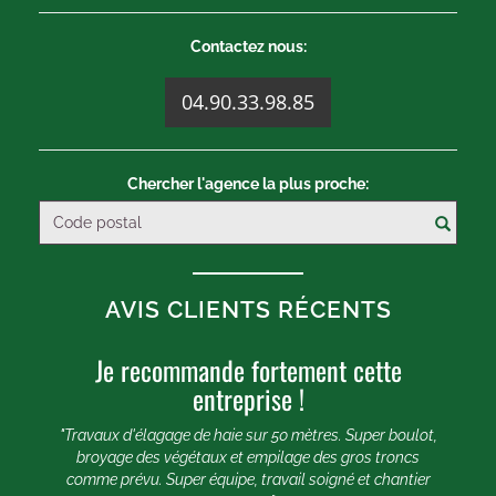
Contactez nous:
04.90.33.98.85
Chercher l'agence la plus proche:
AVIS CLIENTS RÉCENTS
Je recommande fortement cette
U
entreprise !
e 20
e et
"Travaux d'élagage de haie sur 50 mètres. Super boulot,
"
broyage des végétaux et empilage des gros troncs
comme prévu. Super équipe, travail soigné et chantier
lle