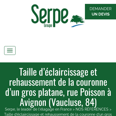
DEMANDER
UN DEVIS
Navigation
Taille d’éclaircissage et
rehaussement de la couronne
d’un gros platane, rue Poisson à
Avignon (Vaucluse, 84)
Serpe, le leader de l'élagage en France
>
NOS RÉFÉRENCES
>
Taille d’éclaircissage et rehaussement de la couronne d’un gros