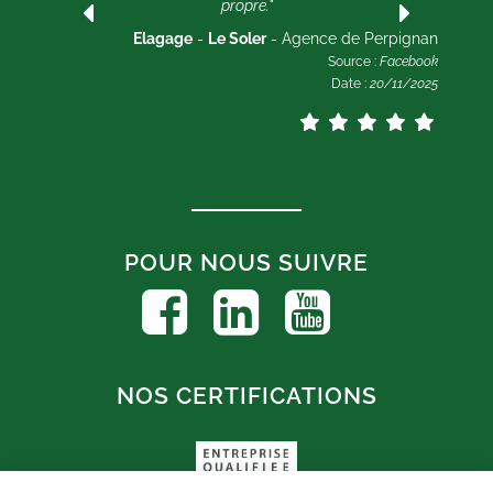
propre."
ogle
2025
Elagage
-
Le Soler
- Agence de Perpignan
Source :
Facebook
Date :
20/11/2025
POUR NOUS SUIVRE
NOS CERTIFICATIONS