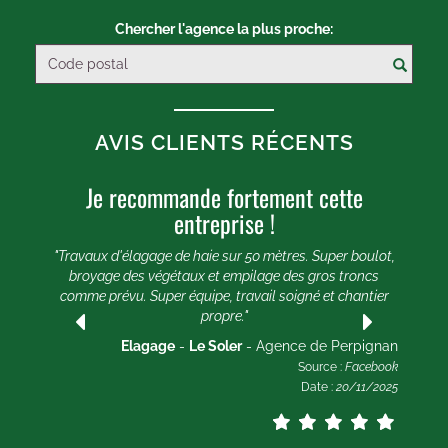
Chercher l'agence la plus proche:
AVIS CLIENTS RÉCENTS
Je recommande fortement cette
U
entreprise !
e 20
e et
"Travaux d'élagage de haie sur 50 mètres. Super boulot,
"
broyage des végétaux et empilage des gros troncs
comme prévu. Super équipe, travail soigné et chantier
lle
propre."
ogle
2025
Elagage
-
Le Soler
- Agence de Perpignan
Source :
Facebook
Date :
20/11/2025