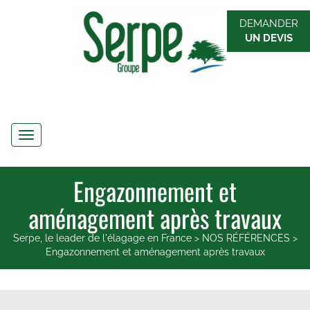
DEMANDER
UN DEVIS
Navigation
Engazonnement et
aménagement après travaux
Serpe, le leader de l'élagage en France
>
NOS RÉFÉRENCES
>
Engazonnement et aménagement après travaux