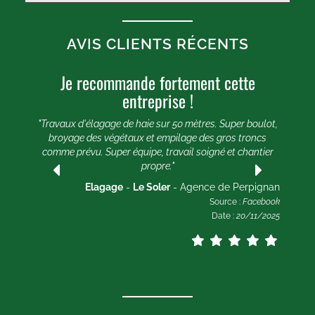
AVIS CLIENTS RÉCENTS
Je recommande fortement cette
U
entreprise !
e 20
e et
"Travaux d'élagage de haie sur 50 mètres. Super boulot,
"
broyage des végétaux et empilage des gros troncs
comme prévu. Super équipe, travail soigné et chantier
lle
propre."
ogle
2025
Elagage
-
Le Soler
- Agence de Perpignan
Source :
Facebook
Date :
20/11/2025