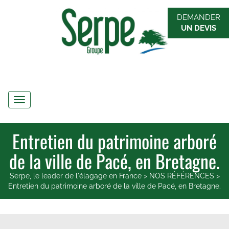
DEMANDER
UN DEVIS
Navigation
Entretien du patrimoine arboré
de la ville de Pacé, en Bretagne.
Serpe, le leader de l'élagage en France
>
NOS RÉFÉRENCES
>
Entretien du patrimoine arboré de la ville de Pacé, en Bretagne.