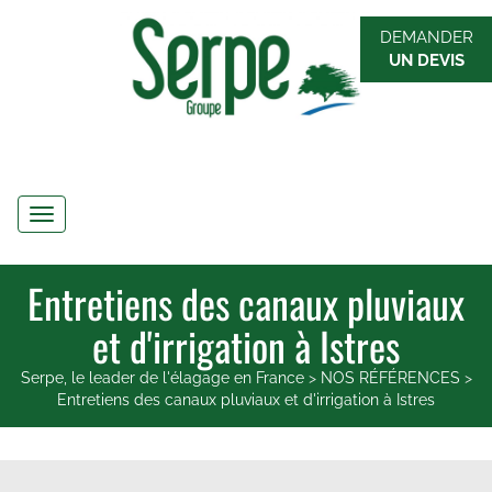
DEMANDER
UN DEVIS
Navigation
Entretiens des canaux pluviaux
et d'irrigation à Istres
Serpe, le leader de l'élagage en France
>
NOS RÉFÉRENCES
>
Entretiens des canaux pluviaux et d'irrigation à Istres