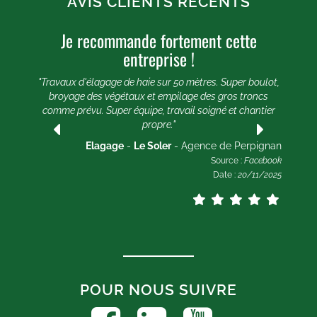
AVIS CLIENTS RÉCENTS
Je recommande fortement cette
U
entreprise !
e 20
e et
"Travaux d'élagage de haie sur 50 mètres. Super boulot,
"
broyage des végétaux et empilage des gros troncs
comme prévu. Super équipe, travail soigné et chantier
lle
propre."
ogle
2025
Elagage
-
Le Soler
- Agence de Perpignan
Source :
Facebook
Date :
20/11/2025
POUR NOUS SUIVRE