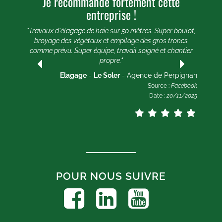
Je recommande fortement cette
U
entreprise !
e 20
e et
"Travaux d'élagage de haie sur 50 mètres. Super boulot,
"
broyage des végétaux et empilage des gros troncs
comme prévu. Super équipe, travail soigné et chantier
lle
propre."
ogle
2025
Elagage
-
Le Soler
- Agence de Perpignan
Source :
Facebook
Date :
20/11/2025
POUR NOUS SUIVRE