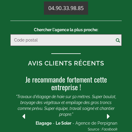
04.90.33.98.85
Chercher l'agence la plus proche:
AVIS CLIENTS RÉCENTS
Je recommande fortement cette
U
entreprise !
e 20
e et
"Travaux d'élagage de haie sur 50 mètres. Super boulot,
"
broyage des végétaux et empilage des gros troncs
comme prévu. Super équipe, travail soigné et chantier
lle
propre."
ogle
2025
Elagage
-
Le Soler
- Agence de Perpignan
Source :
Facebook