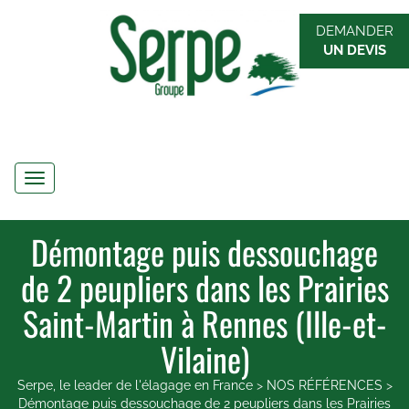
DEMANDER
UN DEVIS
Navigation
Démontage puis dessouchage
de 2 peupliers dans les Prairies
Saint-Martin à Rennes (Ille-et-
Vilaine)
Serpe, le leader de l'élagage en France
>
NOS RÉFÉRENCES
>
Démontage puis dessouchage de 2 peupliers dans les Prairies