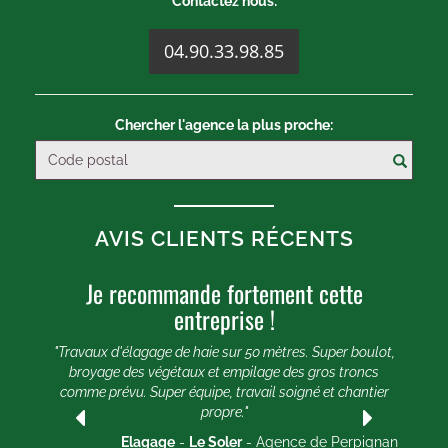
Contactez nous:
04.90.33.98.85
Chercher l'agence la plus proche:
AVIS CLIENTS RÉCENTS
Je recommande fortement cette
U
entreprise !
e 20
e et
"Travaux d'élagage de haie sur 50 mètres. Super boulot,
"
broyage des végétaux et empilage des gros troncs
comme prévu. Super équipe, travail soigné et chantier
lle
propre."
ogle
2025
Elagage
-
Le Soler
- Agence de Perpignan